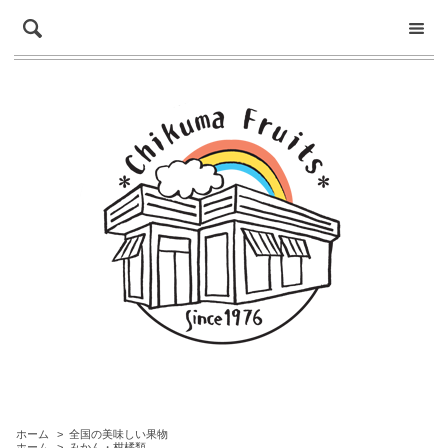
ホーム
>
全国の美味しい果物
ホーム
>
みかん・柑橘類