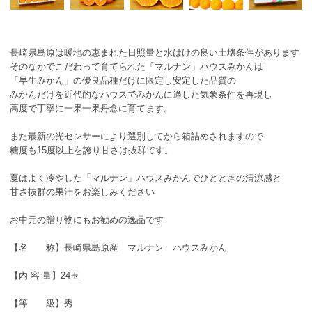
長崎県島原は暖地の恵まれた日照量と水はけの良い土壌条件があります
そのなかでこだわって育てられた「マルナン」ハウスみかんは
「早生みかん」の優良品種だけに限定し安定した品質の
みかんだけを近代的なハウスでみかんに適した気象条件を再現し
高度で丁寧に一果一果丹念に育てます。
また最新の光センサーにより選別してから箱詰めされますので
糖度も15度以上を誇り甘さは抜群です。
夏はよく冷やした「マルナン」ハウスみかんでひとときの清涼感と
甘さ抜群の果汁をお楽しみください
お中元の贈り物にもお勧めの逸品です
【名 称】長崎県島原産 マルナン ハウスみかん
【内 容 量】24玉
【等 級】秀