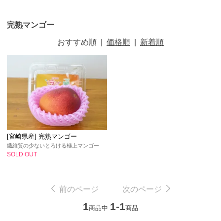
完熟マンゴー
おすすめ順
|
価格順
|
新着順
[宮崎県産] 完熟マンゴー
繊維質の少ないとろける極上マンゴー
SOLD OUT
前のページ
次のページ
1
1-1
商品中
商品